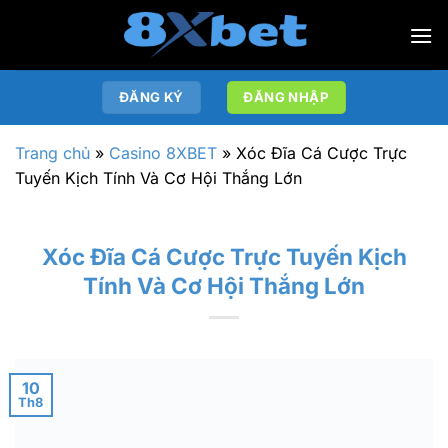
Chuyển
đến
nội
dung
ĐĂNG KÝ
ĐĂNG NHẬP
Trang chủ
»
Casino 8XBET
»
Xóc Đĩa Cá Cược Trực
Tuyến Kịch Tính Và Cơ Hội Thắng Lớn
Xóc Đĩa Cá Cược Trực Tuyến Kịch
Tính Và Cơ Hội Thắng Lớn
10
Th8