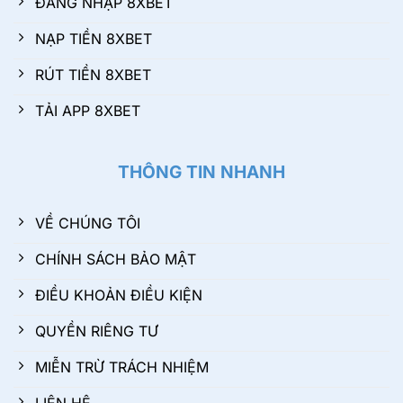
ĐĂNG NHẬP 8XBET
NẠP TIỀN 8XBET
RÚT TIỀN 8XBET
TẢI APP 8XBET
THÔNG TIN NHANH
VỀ CHÚNG TÔI
CHÍNH SÁCH BẢO MẬT
ĐIỀU KHOẢN ĐIỀU KIỆN
QUYỀN RIÊNG TƯ
MIỄN TRỪ TRÁCH NHIỆM
LIÊN HỆ