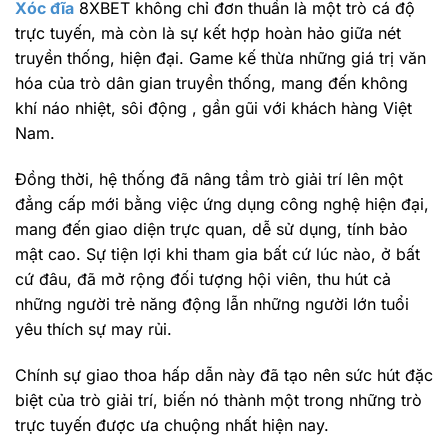
Xóc đĩa
8XBET không chỉ đơn thuần là một trò cá độ
trực tuyến, mà còn là sự kết hợp hoàn hảo giữa nét
truyền thống, hiện đại. Game kế thừa những giá trị văn
hóa của trò dân gian truyền thống, mang đến không
khí náo nhiệt, sôi động , gần gũi với khách hàng Việt
Nam.
Đồng thời, hệ thống đã nâng tầm trò giải trí lên một
đẳng cấp mới bằng việc ứng dụng công nghệ hiện đại,
mang đến giao diện trực quan, dễ sử dụng, tính bảo
mật cao. Sự tiện lợi khi tham gia bất cứ lúc nào, ở bất
cứ đâu, đã mở rộng đối tượng hội viên, thu hút cả
những người trẻ năng động lẫn những người lớn tuổi
yêu thích sự may rủi.
Chính sự giao thoa hấp dẫn này đã tạo nên sức hút đặc
biệt của trò giải trí, biến nó thành một trong những trò
trực tuyến được ưa chuộng nhất hiện nay.