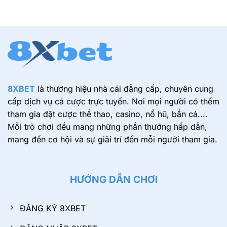
8XBET
là thương hiệu nhà cái đẳng cấp, chuyên cung
cấp dịch vụ cá cược trực tuyến. Nơi mọi người có thểm
tham gia đặt cược thể thao, casino, nổ hũ, bắn cá....
Mỗi trò chơi đều mang những phần thưởng hấp dẫn,
mang đến cơ hội và sự giải trí đến mỗi người tham gia.
HƯỚNG DẪN CHƠI
ĐĂNG KÝ 8XBET