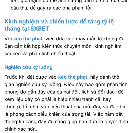
lớn, gió mạnh có thể ảnh hưởng đến lối chơi của các
cầu thủ, dễ gây ra các pha phạm lỗi.
Kinh nghiệm và chiến lược để tăng tỷ lệ
thắng tại 8XBET
Với
kèo thẻ phạt
, việc dựa vào may mắn là không đủ.
Bạn cần kết hợp kiến thức chuyên môn, kinh nghiệm
soi kèo và phân tích chiến thuật:
Nghiên cứu kỹ lưỡng
Trước khi đặt cược vào
kèo thẻ phạt
, hãy dành thời
gian nghiên cứu kỹ lưỡng. Điều này bao gồm phân tích
phong độ gần đây của cả hai đội, lịch sử đối đầu (để
xem liệu đây có phải là hiệp nhiều tranh cãi hay
không), lối chơi và chiến thuật của mỗi đội, và đặc biệt
là phong cách điều khiển của trọng tài. Việc nắm bắt
thông tin càng đầy đủ càng giúp bạn đưa ra quyết định
chính xác hơn.