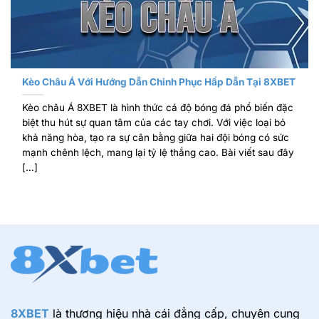
Kèo Châu Á Với Hướng Dẫn Chinh Phục Hấp Dẫn Tại 8XBET
Kèo châu Á 8XBET là hình thức cá độ bóng đá phổ biến đặc
biệt thu hút sự quan tâm của các tay chơi. Với việc loại bỏ
khả năng hòa, tạo ra sự cân bằng giữa hai đội bóng có sức
mạnh chênh lệch, mang lại tỷ lệ thắng cao. Bài viết sau đây
[…]
8XBET
là thương hiệu nhà cái đẳng cấp, chuyên cung