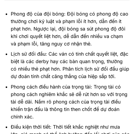
Phong độ của đội bóng: Đội bóng có phong độ cao
thường chơi kỷ luật và phạm lỗi ít hơn, dẫn đến ít
phạt hơn. Ngược lại, đội bóng sa sút phong độ đôi
khi chơi quyết liệt hơn, dễ dẫn đến nhiều va chạm
và phạm lỗi, tăng nguy cơ nhận thẻ.
Lịch sử đối đầu: Các ván có tính chất quyết liệt, đặc
biệt là các derby hay các bàn quan trọng, thường
có nhiều thẻ phạt hơn. Phân tích lịch sử đối đầu giúp
dự đoán tính chất căng thẳng của hiệp sắp tới.
Phong cách điều hành của trọng tài: Trọng tài có
phong cách nghiêm khắc sẽ dễ rút hơn so với trọng
tài dễ dãi. Nắm rõ phong cách của trọng tài điều
khiển trận đấu là thông tin then chốt để dự đoán
chính xác.
Điều kiện thời tiết: Thời tiết khắc nghiệt như mưa