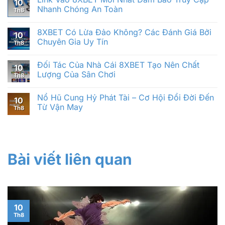
10
Nhanh Chóng An Toàn
Th8
8XBET Có Lừa Đảo Không? Các Đánh Giá Bởi
10
Chuyên Gia Uy Tín
Th8
Đối Tác Của Nhà Cái 8XBET Tạo Nên Chất
10
Lượng Của Sân Chơi
Th8
Nổ Hũ Cung Hỷ Phát Tài – Cơ Hội Đổi Đời Đến
10
Từ Vận May
Th8
Bài viết liên quan
10
Th8