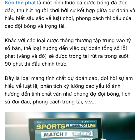
Kèo thẻ phạt
là một hình thức cá cược bóng đá độc
đáo, thu hút người chơi bởi sự kết hợp giữa dự đoán và
hiểu biết sâu sắc về luật chơi, phong cách thi đấu của
các đội bóng và trọng tài.
Khác với các loại cược thông thường tập trung vào tỷ
số bàn, thể loại hướng đến việc dự đoán tổng số lỗi
phạt (vàng và đỏ) sẽ được trọng tài rút ra trong suốt
90 phút thi đấu chính thức.
Đây là loại mang tính chất dự đoán cao, đòi hỏi sự am
hiểu về luật lệ, phân tích kỹ lưỡng các yếu tố ảnh
hưởng đến tính chất ván như phong độ đội bóng, lịch
sử đối đầu, phong cách trọng tài, v.v…