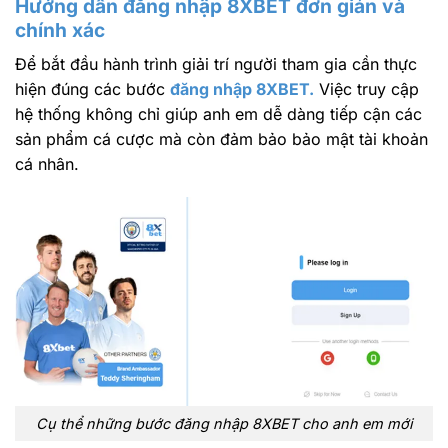
Hướng dẫn đăng nhập 8XBET đơn giản và
chính xác
Để bắt đầu hành trình giải trí người tham gia cần thực
hiện đúng các bước
đăng nhập 8XBET.
Việc truy cập
hệ thống không chỉ giúp anh em dễ dàng tiếp cận các
sản phẩm cá cược mà còn đảm bảo bảo mật tài khoản
cá nhân.
Cụ thể những bước đăng nhập 8XBET cho anh em mới