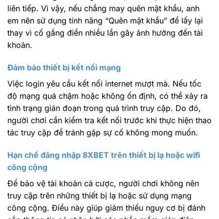
liên tiếp. Vì vậy, nếu chẳng may quên mật khẩu, anh
em nên sử dụng tính năng “Quên mật khẩu” để lấy lại
thay vì cố gắng điền nhiều lần gây ảnh hưởng đến tài
khoản.
Đảm bảo thiết bị kết nối mạng
Việc login yêu cầu kết nối internet mượt mà. Nếu tốc
độ mạng quá chậm hoặc không ổn định, có thể xảy ra
tình trạng gián đoạn trong quá trình truy cập. Do đó,
người chơi cần kiểm tra kết nối trước khi thực hiện thao
tác truy cập để tránh gặp sự cố không mong muốn.
Hạn chế đăng nhập 8XBET trên thiết bị lạ hoặc wifi
công cộng
Để bảo vệ tài khoản cá cược, người chơi không nên
truy cập trên những thiết bị lạ hoặc sử dụng mạng
công cộng. Điều này giúp giảm thiểu nguy cơ bị đánh