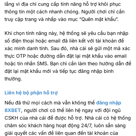
lắng vì địa chỉ cung cấp tính năng hỗ trợ khôi phục
thông tin một cách nhanh chóng. Người chơi chỉ cần
truy cập trang và nhấp vào mục “Quên mật khẩu”.
Khi chọn tính năng này, hệ thống sẽ yêu cầu bạn nhập
số điện thoại hoặc email đã liên kết với tài khoản để
xác minh danh tính. Sau đó, nhà cái sẽ gửi một mã xác
thực OTP hoặc đường dẫn đặt lại mật khẩu vào email
hoặc tin nhắn SMS. Bạn chỉ cần làm theo hướng dẫn để
đặt lại mật khẩu mới và tiếp tục đăng nhập bình
thường.
Liên hệ bộ phận hỗ trợ
Nếu đã thử mọi cách mà vẫn không thể
đăng nhập
8XBET
, người chơi có thể liên hệ ngay với đội ngũ
CSKH của nhà cái để được hỗ trợ. Nhà cái có hệ thống
chăm sóc khách hàng hoạt động 24/7, luôn sẵn sàng
giải quyết các vấn đề liên quan đến tài khoản của