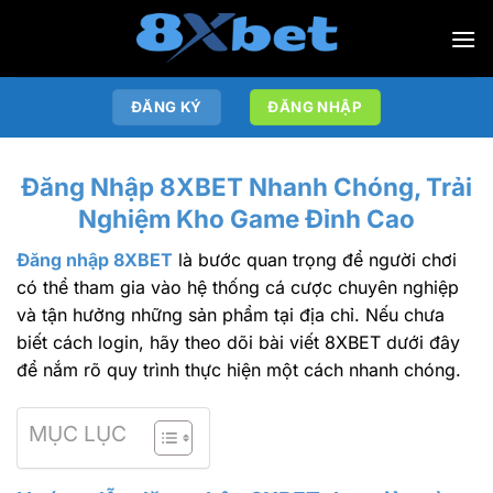
Chuyển
đến
nội
dung
ĐĂNG KÝ
ĐĂNG NHẬP
Đăng Nhập 8XBET Nhanh Chóng, Trải
Nghiệm Kho Game Đỉnh Cao
Đăng nhập 8XBET
là bước quan trọng để người chơi
có thể tham gia vào hệ thống cá cược chuyên nghiệp
và tận hưởng những sản phẩm tại địa chỉ. Nếu chưa
biết cách login, hãy theo dõi bài viết 8XBET dưới đây
để nắm rõ quy trình thực hiện một cách nhanh chóng.
MỤC LỤC