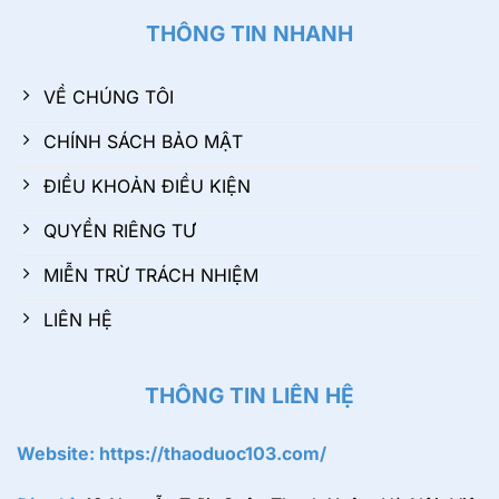
THÔNG TIN NHANH
VỀ CHÚNG TÔI
CHÍNH SÁCH BẢO MẬT
ĐIỀU KHOẢN ĐIỀU KIỆN
QUYỀN RIÊNG TƯ
MIỄN TRỪ TRÁCH NHIỆM
LIÊN HỆ
THÔNG TIN LIÊN HỆ
Website:
https://thaoduoc103.com/