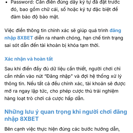
Password: Cần điền đúng dãy ký tự đã đặt trước
đó, bao gồm chữ cái, số hoặc ký tự đặc biệt để
đảm bảo độ bảo mật.
Việc điền thông tin chính xác sẽ giúp quá trình
đăng
nhập 8XBET
diễn ra nhanh chóng, hạn chế tình trạng
sai sót dẫn đến tài khoản bị khóa tạm thời.
Xác nhận và hoàn tất
Sau khi điền đầy đủ dữ liệu cần thiết, người chơi chỉ
cần nhấn vào nút “Đăng nhập” và đợi hệ thống xử lý
thông tin. Nếu tất cả đều chính xác, tài khoản sẽ được
mở ra ngay lập tức, cho phép cược thủ trải nghiệm
hàng loạt trò chơi cá cược hấp dẫn.
Những lưu ý quan trọng khi người chơi đăng
nhập 8XBET
Bên cạnh việc thực hiện đúng các bước hướng dẫn,