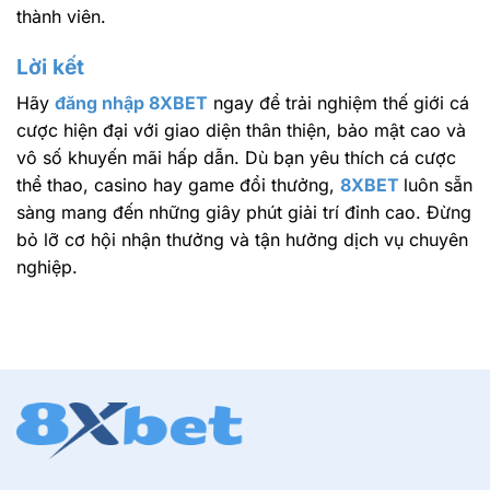
thành viên.
Lời kết
Hãy
đăng nhập 8XBET
ngay để trải nghiệm thế giới cá
cược hiện đại với giao diện thân thiện, bảo mật cao và
vô số khuyến mãi hấp dẫn. Dù bạn yêu thích cá cược
thể thao, casino hay game đổi thưởng,
8XBET
luôn sẵn
sàng mang đến những giây phút giải trí đỉnh cao. Đừng
bỏ lỡ cơ hội nhận thưởng và tận hưởng dịch vụ chuyên
nghiệp.