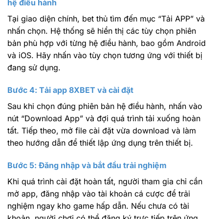
hệ điều hành
Tại giao diện chính, bet thủ tìm đến mục “Tải APP” và
nhấn chọn. Hệ thống sẽ hiển thị các tùy chọn phiên
bản phù hợp với từng hệ điều hành, bao gồm Android
và iOS. Hãy nhấn vào tùy chọn tương ứng với thiết bị
đang sử dụng.
Bước 4: Tải app 8XBET và cài đặt
Sau khi chọn đúng phiên bản hệ điều hành, nhấn vào
nút “Download App” và đợi quá trình tải xuống hoàn
tất. Tiếp theo, mở file cài đặt vừa download và làm
theo hướng dẫn để thiết lập ứng dụng trên thiết bị.
Bước 5: Đăng nhập và bắt đầu trải nghiệm
Khi quá trình cài đặt hoàn tất, người tham gia chỉ cần
mở app, đăng nhập vào tài khoản cá cược để trải
nghiệm ngay kho game hấp dẫn. Nếu chưa có tài
khoản, người chơi có thể đăng ký trực tiếp trên ứng