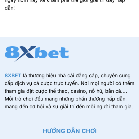
ngay hôm nay và khám phá thế giới giải trí đầy hấp
dẫn!
8XBET
là thương hiệu nhà cái đẳng cấp, chuyên cung
cấp dịch vụ cá cược trực tuyến. Nơi mọi người có thểm
tham gia đặt cược thể thao, casino, nổ hũ, bắn cá....
Mỗi trò chơi đều mang những phần thưởng hấp dẫn,
mang đến cơ hội và sự giải trí đến mỗi người tham gia.
HƯỚNG DẪN CHƠI