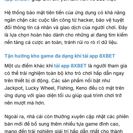
Hệ thống bảo mật tiên tiến của ứng dụng có khả năng
ngăn chặn các cuộc tấn công từ hacker, bảo vệ tuyệt
đối thông tin cá nhân và giao dịch của người chơi. Đây
là lựa chọn hoàn hảo dành cho những ai đang tìm kiếm
nền tảng cá cược an toàn, tránh rủi ro rò rỉ dữ liệu.
Tận hưởng kho game đa dạng khi tải app 8XBET
Một ưu điểm khác khi
tải app 8XBET
là người tham gia
có thể trải nghiệm toàn bộ kho trò chơi hấp dẫn ngay
trên thiết bị di động. Các sản phẩm nổi bật như
Jackpot, Lucky Wheel, Fishing, Keno đều có mặt trên
ứng dụng với giao diện tối ưu giúp quá trình chơi trở
nên mượt mà hơn.
Ngoài ra, nhà cái còn thường xuyên cập nhật các phiên
bản mới để bổ sung thêm nhiều tựa game đỉnh cao,
mang đến trải nghiệm giải trí hấp dẫn nhất cho thành