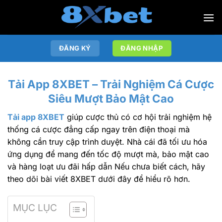
Chuyển
đến
nội
dung
ĐĂNG KÝ
ĐĂNG NHẬP
Tải App 8XBET – Trải Nghiệm Cá Cược
Siêu Mượt Bảo Mật Cao
Tải app 8XBET
giúp cược thủ có cơ hội trải nghiệm hệ
thống cá cược đẳng cấp ngay trên điện thoại mà
không cần truy cập trình duyệt. Nhà cái đã tối ưu hóa
ứng dụng để mang đến tốc độ mượt mà, bảo mật cao
và hàng loạt ưu đãi hấp dẫn Nếu chưa biết cách, hãy
theo dõi bài viết 8XBET dưới đây để hiểu rõ hơn.
MỤC LỤC