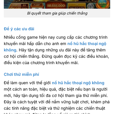
Bí quyết tham gia giúp chiến thắng
Để ý các ưu đãi
Nhiều cổng game hiện nay cung cấp các chương trình
khuyến mãi hấp dẫn cho anh em
nổ hũ hắc thoại ngộ
không
. Hãy tận dụng những ưu đãi này để tăng thêm
cơ hội chiến thắng. Đừng quên đọc kỹ các điều khoản,
điều kiện của chương trình khuyến mãi.
Chơi thử miễn phí
Để làm quen với thế giới
nổ hũ hắc thoại ngộ không
một cách an toàn, hiệu quả, đặc biệt nếu bạn là người
mới, hãy tận dụng tối đa cơ hội tham gia thử miễn phí.
Đây là cách tuyệt vời để nắm vững luật chơi, khám phá
các tính năng đặc biệt và thử nghiệm các chiến thuật