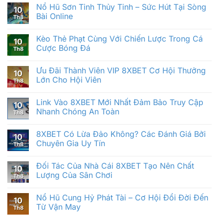
Nổ Hũ Sơn Tinh Thủy Tinh – Sức Hút Tại Sòng
10
Bài Online
Th8
Kèo Thẻ Phạt Cùng Với Chiến Lược Trong Cá
10
Cược Bóng Đá
Th8
Ưu Đãi Thành Viên VIP 8XBET Cơ Hội Thưởng
10
Lớn Cho Hội Viên
Th8
Link Vào 8XBET Mới Nhất Đảm Bảo Truy Cập
10
Nhanh Chóng An Toàn
Th8
8XBET Có Lừa Đảo Không? Các Đánh Giá Bởi
10
Chuyên Gia Uy Tín
Th8
Đối Tác Của Nhà Cái 8XBET Tạo Nên Chất
10
Lượng Của Sân Chơi
Th8
Nổ Hũ Cung Hỷ Phát Tài – Cơ Hội Đổi Đời Đến
10
Từ Vận May
Th8