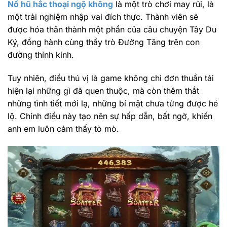
Nổ hũ hắc thoại ngộ không
là một trò chơi may rủi, là
một trải nghiệm nhập vai đích thực. Thành viên sẽ
được hóa thân thành một phần của câu chuyện Tây Du
Ký, đồng hành cùng thầy trò Đường Tăng trên con
đường thỉnh kinh.
Tuy nhiên, điều thú vị là game không chỉ đơn thuần tái
hiện lại những gì đã quen thuộc, mà còn thêm thắt
những tình tiết mới lạ, những bí mật chưa từng được hé
lộ. Chính điều này tạo nên sự hấp dẫn, bất ngờ, khiến
anh em luôn cảm thấy tò mò.