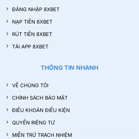
ĐĂNG NHẬP 8XBET
NẠP TIỀN 8XBET
RÚT TIỀN 8XBET
TẢI APP 8XBET
THÔNG TIN NHANH
VỀ CHÚNG TÔI
CHÍNH SÁCH BẢO MẬT
ĐIỀU KHOẢN ĐIỀU KIỆN
QUYỀN RIÊNG TƯ
MIỄN TRỪ TRÁCH NHIỆM